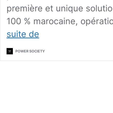
première et unique soluti
100 % marocaine, opérati
Affichage
suite de
dynamique
au
Maroc
POWER SOCIETY
:
la
solution
SaaS
pensée
pour
les
entreprises
marocaines