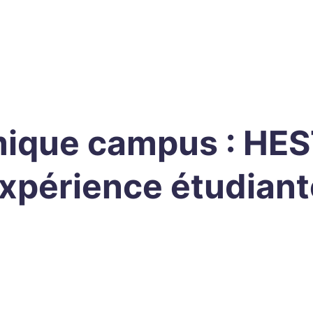
mique campus : HE
xpérience étudiant