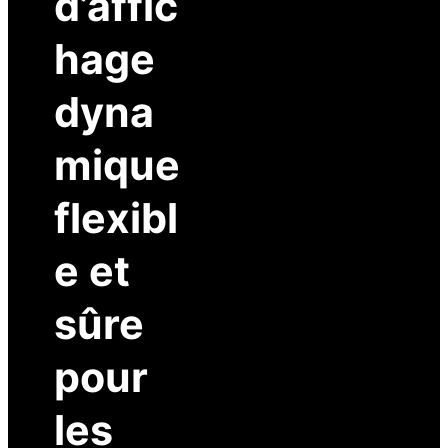
d’affic
hage
dyna
mique
flexibl
e et
sûre
pour
les