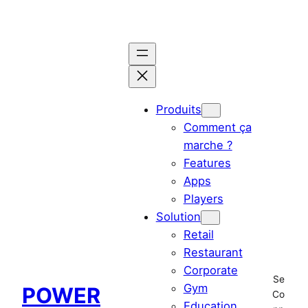
Aller
au
contenu
Produits
Comment ça
marche ?
Features
Apps
Players
Solution
Retail
Restaurant
Corporate
Se
Gym
POWER
Co
Education