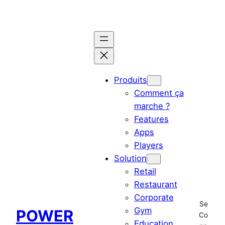
Aller
au
contenu
Produits
Comment ça
marche ?
Features
Apps
Players
Solution
Retail
Restaurant
Corporate
Se
Gym
POWER
Co
Education