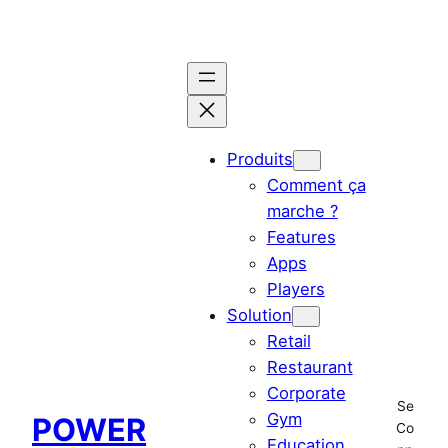
Aller
au
contenu
Produits
Comment ça
marche ?
Features
Apps
Players
Solution
Retail
Restaurant
Corporate
Se
Gym
POWER
Co
Education