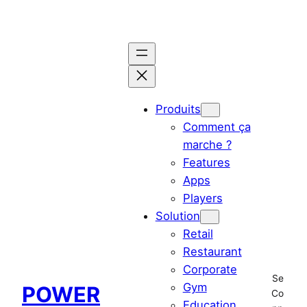
Aller
au
contenu
Produits
Comment ça
marche ?
Features
Apps
Players
Solution
Retail
Restaurant
Corporate
Se
Gym
POWER
Co
Education