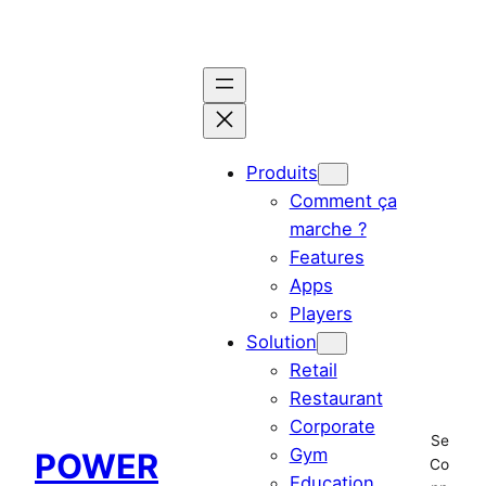
Aller
au
contenu
Produits
Comment ça
marche ?
Features
Apps
Players
Solution
Retail
Restaurant
Corporate
Se
Gym
POWER
Co
Education