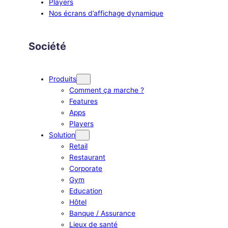
Players
Nos écrans d’affichage dynamique
Société
Produits
Comment ça marche ?
Features
Apps
Players
Solution
Retail
Restaurant
Corporate
Gym
Education
Hôtel
Banque / Assurance
Lieux de santé