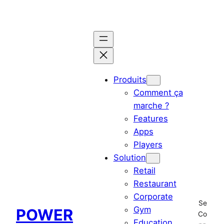
Aller
au
contenu
Produits
Comment ça
marche ?
Features
Apps
Players
Solution
Retail
Restaurant
Corporate
Se
Gym
POWER
Co
Education