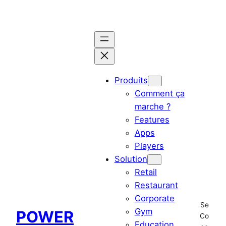
Aller
au
contenu
Produits
Comment ça
marche ?
Features
Apps
Players
Solution
Retail
Restaurant
Corporate
Se
Gym
POWER
Co
Education