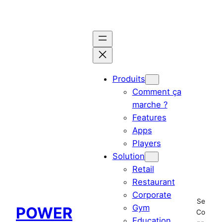
Aller
au
contenu
Produits
Comment ça
marche ?
Features
Apps
Players
Solution
Retail
Restaurant
Corporate
Se
Gym
POWER
Co
Education