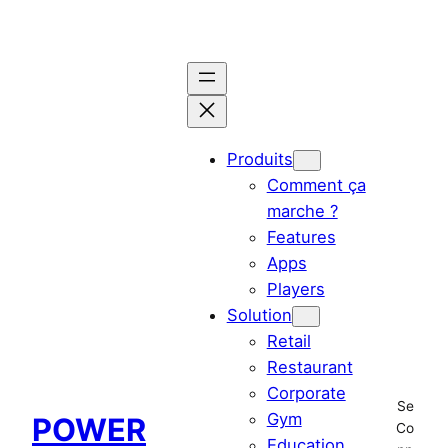
Aller
au
contenu
Produits
Comment ça
marche ?
Features
Apps
Players
Solution
Retail
Restaurant
Corporate
Se
Gym
POWER
Co
Education