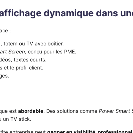
affichage dynamique dans une
ace :
, totem ou TV avec boîtier.
art Screen
, conçu pour les PME.
déos, textes courts.
 et le profil client.
ges.
ique est
abordable
. Des solutions comme
Power Smart 
u un TV stick.
tite entreprise peut
gagner en visibilité, professionna