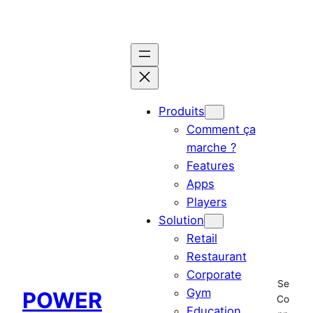
Aller
au
contenu
Produits
Comment ça
marche ?
Features
Apps
Players
Solution
Retail
Restaurant
Corporate
Se
Gym
POWER
Co
Education