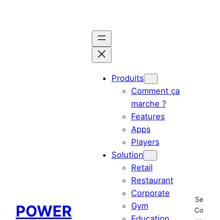
Aller
au
contenu
Produits
Comment ça
marche ?
Features
Apps
Players
Solution
Retail
Restaurant
Corporate
Se
Gym
POWER
Co
Education