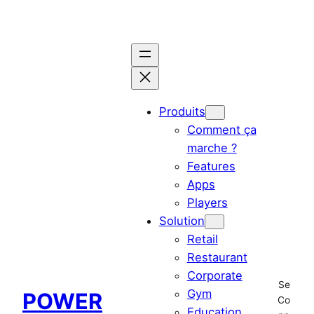
Aller
au
contenu
Produits
Comment ça
marche ?
Features
Apps
Players
Solution
Retail
Restaurant
Corporate
Se
Gym
POWER
Co
Education