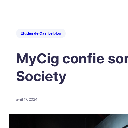
Etudes de Cas
, 
Le blog
MyCig confie so
Society
avril 17, 2024